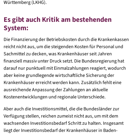
Beschaffung langlebiger medizinischer Geräte
Württemberg (LKHG).
somatischen Krankenhäusern nach dem Prinzip der
und klinischer Infrastruktur.
Fallpauschalen (DRG – Diagnosis Related Groups). In
der Psychiatrie und Psychosomatik erfolgt die
Es gibt auch Kritik am bestehenden
Wie und durch wen erfolgt die Finanzierung?
Abrechnung nach dem sogenannten PEPP-System
System:
Die Finanzierung erfolgt durch die Bundesländer.
(Pauschalierende Entgelte Psychiatrie und
Sie stellen mittels gezielter Förder- und
Psychosomatik). Ergänzend gibt es weitere Entgelte,
Die Finanzierung der Betriebskosten durch die Krankenkassen
etwa für besondere Leistungen.
Investitionsprogramme sowie
reicht nicht aus, um die steigenden Kosten für Personal und
Einzelentscheidungen Fördermittel bereit.
Sachmittel zu decken, was Krankenhäuser seit Jahren
Es gibt vor allem:
finanziell massiv unter Druck setzt. Die Bundesregierung hat
Einzelförderungen für spezifische, größere
darauf nur punktuell mit Einmalzahlungen reagiert, wodurch
Projekte (z. B. Neubau oder Sanierung eines
aber keine grundlegende wirtschaftliche Sicherung der
Krankenhauses)
Krankenhäuser erreicht werden kann. Zusätzlich fehlt eine
ausreichende Anpassung der Zahlungen an aktuelle
Pauschalförderungen, das heißt, jährliche
Kostenentwicklungen und regionale Unterschiede.
pauschale Mittel an alle Krankenhäuser für
verschiedene kleinere Investitionen
Aber auch die Investitionsmittel, die die Bundesländer zur
Verfügung stellen, reichen zumeist nicht aus, um mit dem
In Baden-Württemberg ist das Sozialministerium
wachsenden Investitionsbedarf Schritt zu halten. Insgesamt
für die Investitionsfinanzierung der
liegt der Investitionsbedarf der Krankenhäuser in Baden-
Krankenhäuser zuständig.