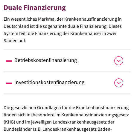
Duale Finanzierung
Ein wesentliches Merkmal der Krankenhausfinanzierung in
Deutschland ist die sogenannte duale Finanzierung. Dieses
System teilt die Finanzierung der Krankenhäuser in zwei
Säulen auf:
Betriebskostenfinanzierung
Was sind Betriebskosten?
Betriebskosten sind alle laufenden Kosten, die im
Investitionskostenfinanzierung
Krankenhaus für die Behandlung und Versorgung der
Patientinnen und Patienten anfallen, z.B. für Personal,
Was sind Investitionskosten?
Medikamente, medizinischen Bedarf, Energie,
Investitionskosten umfassen Ausgaben für
Verpflegung, Reinigung, Wartung und Verwaltung.
Die gesetzlichen Grundlagen für die Krankenhausfinanzierung
größere Anschaffungen, etwa für den Neu- oder
finden sich insbesondere im Krankenhausfinanzierungsgesetz
Wie und durch wen erfolgt die Finanzierung?
Umbau von Krankenhäusern, für Erweiterungen,
(KHG) und im jeweiligen Landeskrankenhausgesetz der
Die gesetzlichen und privaten Krankenkassen
Modernisierungsmaßnahmen, und für die
Bundesländer (z.B. Landeskrankenhausgesetz Baden-
finanzieren die Betriebskosten. Abgerechnet wird in