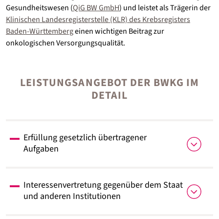
Gesundheitswesen (
QiG BW GmbH
) und leistet als Trägerin der
Klinischen Landesregisterstelle (KLR) des Krebsregisters
Baden-Württemberg
einen wichtigen Beitrag zur
onkologischen Versorgungsqualität.
LEISTUNGSANGEBOT DER BWKG IM
DETAIL
Erfüllung gesetzlich übertragener
Aufgaben
Verträge
: Die BWKG ist Vertragspartner für
Interessenvertretung gegenüber dem Staat
die Verträge nach §§ 112, 115 und 115a,
und anderen Institutionen
120 SGB V, sowie nach § 17c KHG. Die
Verträge werden zwischen den