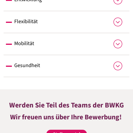
30 Urlaubstage (24.12. und 31.12. arbeitsfrei)
Zusätzliche Altersversorgung über die
Teilnahme an Fortbildungen und Seminaren
Zusatzversorgungskasse des KVBW
Flexibilität
Jahressonderzahlung
Homeoffice bis zu 12 Tage pro Monat
Mobilität
(Vollzeit)
gleitende Arbeitszeiten
ÖPNV-Zuschuss
Gesundheit
Businessbike-Fahrradleasing
Gesundheitsbudget über betriebliche
Krankenversicherung
alternativ hierzu: Firmenfitness
Werden Sie Teil des Teams der BWKG
Wir freuen uns über Ihre Bewerbung!