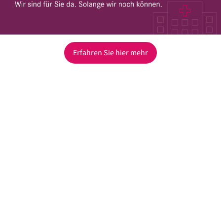
Erfahren Sie hier mehr
Defizit-Uhr
Defizit aller Krankenhäuser in
Baden-Württemberg
seit 01.01.2026:
-
533.078.733
€
100.457
€ pro Stunde
mehr dazu
INFOS & SERVICES FÜR ...